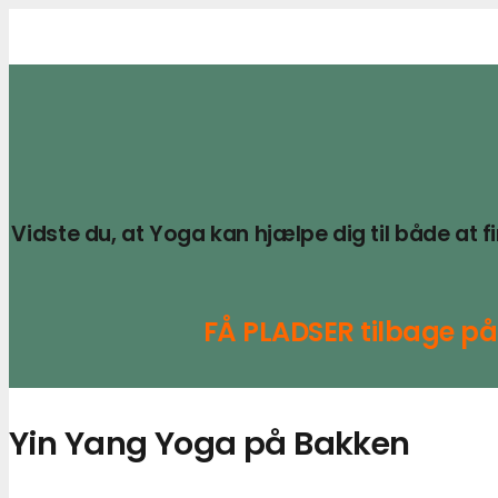
Vidste du, at Yoga kan hjælpe dig til både at
FÅ PLADSER tilbage på 
Yin Yang Yoga på Bakken