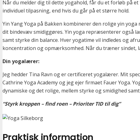
Når du melder dig til dette yogahold, får du et forløb på e
individuel tilpasning, end hvis du går på et større hold.
Yin Yang Yoga på Bakken kombinerer den rolige yin yoga me
dit bindevæv smidiggøres. Yin yoga repræsenterer også 
samt styrke din balance. Hver yogatime vil indledes og af
koncentration og opmærksomhed. Når du træner sindet, lær
Din yogalærer:
Jeg hedder Tina Ravn og er certificeret yogalærer. Mit sp
Cathrine Yoga Academy og jeg ejer firmaet Fauer Yoga. Yog
dynamiske og det rolige, mellem styrke og smidighed sam
“Styrk kroppen – find roen – Prioriter TID til dig”
Praktisk information